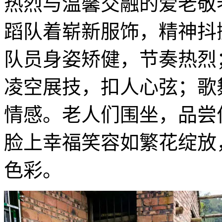
热烈与温馨交融的爱老敬
蹈队着崭新服饰，精神抖
队员身姿矫健，节奏热烈
凌空展技，扣人心弦；歌
情感。老人们围坐，品尝
脸上幸福笑容如繁花绽放
色彩。