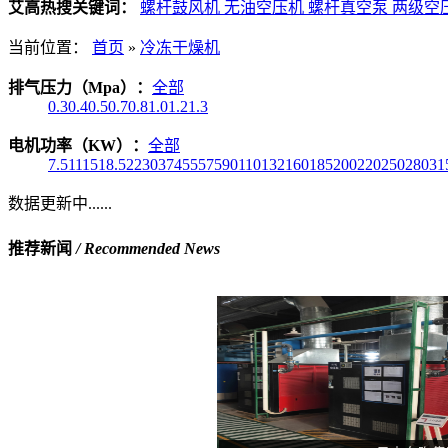
艾高热搜关键词：
螺杆鼓风机
无油空压机
螺杆真空泵
两级空
当前位置：
首页
»
冷冻干燥机
排气压力（Mpa）：
全部
0.3
0.4
0.5
0.7
0.8
1.0
1.2
1.3
电机功率（KW）：
全部
7.5
11
15
18.5
22
30
37
45
55
75
90
110
132
160
185
200
220
250
280
31
数据更新中......
推荐新闻
/ Recommended News